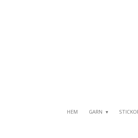
Hoppa
till
huvudinnehållet
HEM
GARN
STICKO