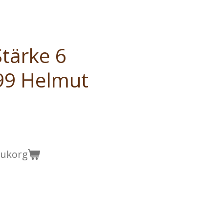
tärke 6
99 Helmut
arukorg