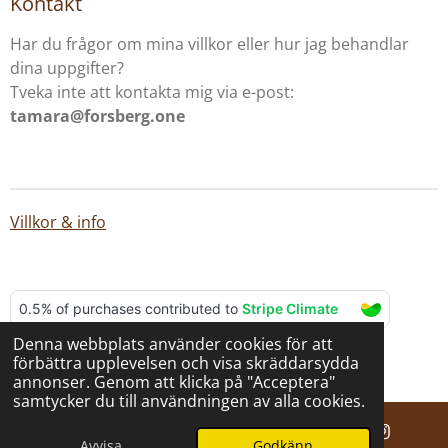
Kontakt
Har du frågor om mina villkor eller hur jag behandlar
dina uppgifter?
Tveka inte att kontakta mig via e-post:
tamara@forsberg.one
Villkor & info
Denna webbplats använder cookies för att
© 2025 - 2026 BERNA hantverk
förbättra upplevelsen och visa skräddarsydda
Drivs av
Webador
annonser. Genom att klicka på "Acceptera"
samtycker du till användningen av alla cookies.
Avvisa
Godkänn