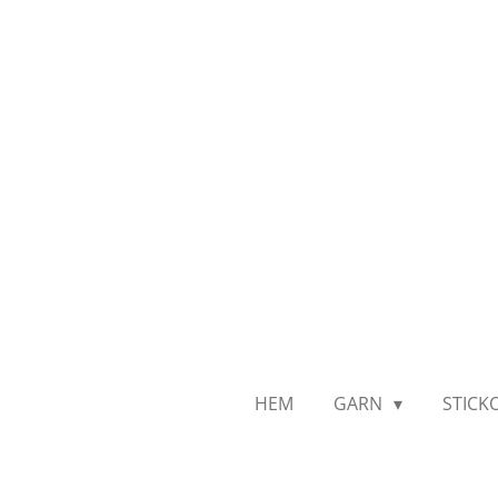
Hoppa
till
huvudinnehållet
HEM
GARN
STICK