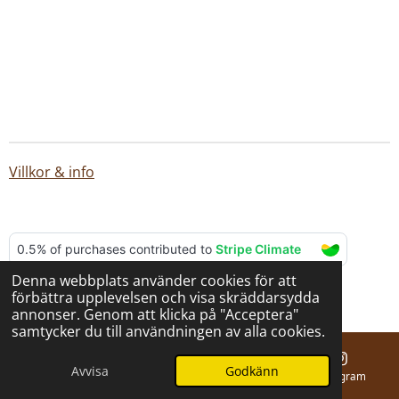
Villkor & info
Denna webbplats använder cookies för att
© 2025 - 2026 BERNA hantverk
förbättra upplevelsen och visa skräddarsydda
Drivs av
Webador
annonser. Genom att klicka på "Acceptera"
samtycker du till användningen av alla cookies.
Avvisa
Godkänn
E-post
Telefon
Karta
Instagram