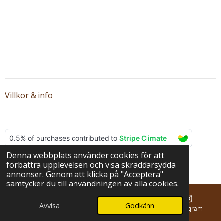
Villkor & info
Denna webbplats använder cookies för att
© 2025 - 2026 BERNA hantverk
förbättra upplevelsen och visa skräddarsydda
Drivs av
Webador
annonser. Genom att klicka på "Acceptera"
samtycker du till användningen av alla cookies.
Avvisa
Godkänn
E-post
Telefon
Karta
Instagram