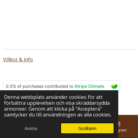
Villkor & info
Denna webbplats använder cookies för att
© 2025 - 2026 BERNA hantverk
förbättra upplevelsen och visa skräddarsydda
Drivs av
Webador
annonser. Genom att klicka på "Acceptera"
samtycker du till användningen av alla cookies.
Avvisa
Godkänn
E-post
Telefon
Karta
Instagram