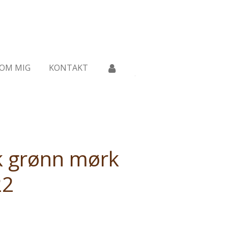
OM MIG
KONTAKT
k grønn mørk
22