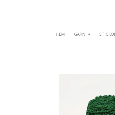
Hoppa
till
huvudinnehållet
HEM
GARN
STICKO