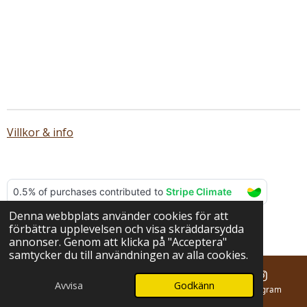
Villkor & info
Denna webbplats använder cookies för att
© 2025 - 2026 BERNA hantverk
förbättra upplevelsen och visa skräddarsydda
Drivs av
Webador
annonser. Genom att klicka på "Acceptera"
samtycker du till användningen av alla cookies.
Avvisa
Godkänn
E-post
Telefon
Karta
Instagram