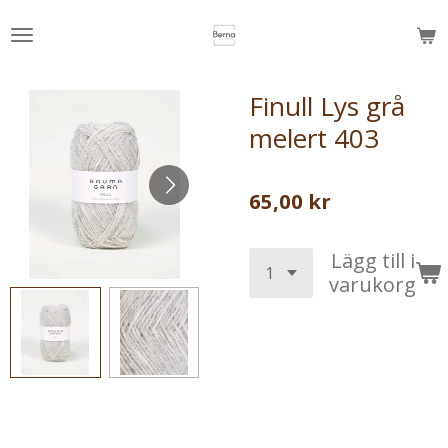
Hoppa
till
huvudinnehållet
Finull Lys grå
melert 403
65,00 kr
Lägg till i
varukorg