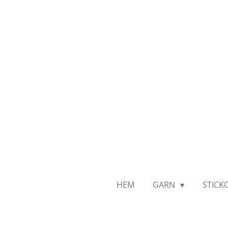
Hoppa
till
huvudinnehållet
HEM
GARN
STICK