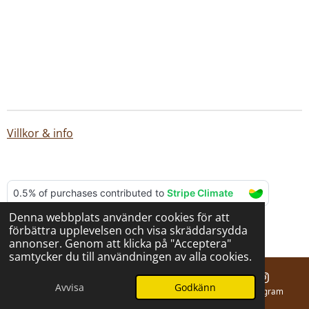
Villkor & info
Denna webbplats använder cookies för att
© 2025 - 2026 BERNA hantverk
förbättra upplevelsen och visa skräddarsydda
Drivs av
Webador
annonser. Genom att klicka på "Acceptera"
samtycker du till användningen av alla cookies.
Avvisa
Godkänn
E-post
Telefon
Karta
Instagram