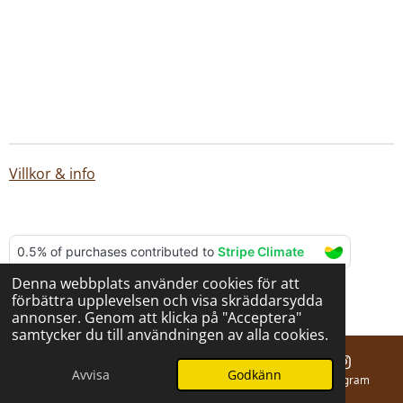
Villkor & info
Denna webbplats använder cookies för att
© 2025 - 2026 BERNA hantverk
förbättra upplevelsen och visa skräddarsydda
Drivs av
Webador
annonser. Genom att klicka på "Acceptera"
samtycker du till användningen av alla cookies.
Avvisa
Godkänn
E-post
Telefon
Karta
Instagram