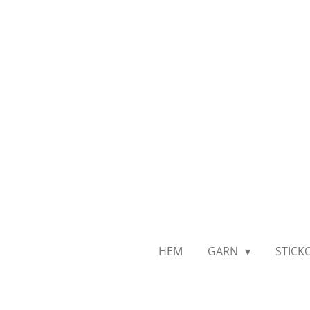
Hoppa
till
huvudinnehållet
HEM
GARN
STICK