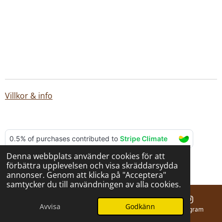
Villkor & info
Denna webbplats använder cookies för att
© 2025 - 2026 BERNA hantverk
förbättra upplevelsen och visa skräddarsydda
Drivs av
Webador
annonser. Genom att klicka på "Acceptera"
samtycker du till användningen av alla cookies.
Avvisa
Godkänn
E-post
Telefon
Karta
Instagram