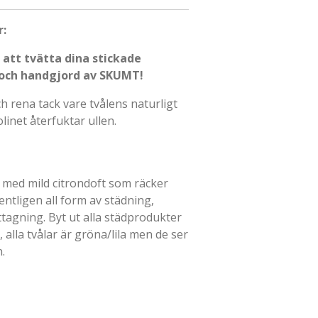
r:
 att tvätta dina stickade
 och handgjord av SKUMT!
h rena tack vare tvålens naturligt
inet återfuktar ullen.
ål med mild citrondoft som räcker
entligen all form av städning,
tagning. Byt ut alla städprodukter
, alla tvålar är gröna/lila men de ser
.