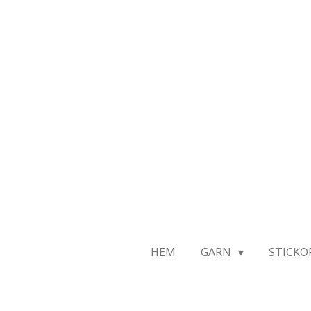
Hoppa
till
huvudinnehållet
HEM
GARN
STICKO