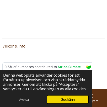
Villkor & info
Denna webbplats använder cookies för att
© 2025 - 2026 BERNA hantverk
förbättra upplevelsen och visa skräddarsydda
Drivs av
Webador
annonser. Genom att klicka på "Acceptera"
samtycker du till användningen av alla cookies.
Avvisa
Godkänn
E-post
Telefon
Karta
Instagram