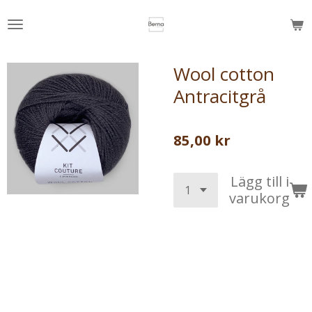
Hoppa
till
huvudinnehållet
Wool cotton
Antracitgrå
85,00 kr
Lägg till i
varukorg