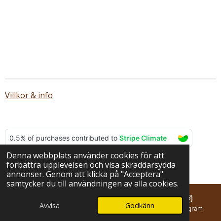
Villkor & info
Denna webbplats använder cookies för att
© 2025 - 2026 BERNA hantverk
förbättra upplevelsen och visa skräddarsydda
Drivs av
Webador
annonser. Genom att klicka på "Acceptera"
samtycker du till användningen av alla cookies.
Avvisa
Godkänn
E-post
Telefon
Karta
Instagram