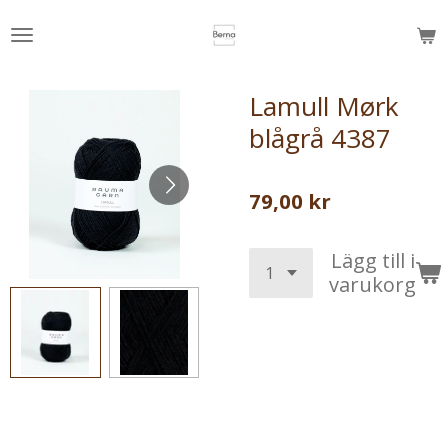
Hoppa
till
huvudinnehållet
Lamull Mørk
blågrå 4387
79,00 kr
Lägg till i
varukorg