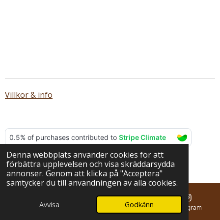
Villkor & info
Denna webbplats använder cookies för att
© 2025 - 2026 BERNA hantverk
förbättra upplevelsen och visa skräddarsydda
Drivs av
Webador
annonser. Genom att klicka på "Acceptera"
samtycker du till användningen av alla cookies.
Avvisa
Godkänn
E-post
Telefon
Karta
Instagram