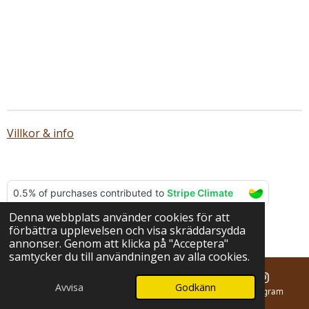
Villkor & info
Denna webbplats använder cookies för att
© 2025 - 2026 BERNA hantverk
förbättra upplevelsen och visa skräddarsydda
Drivs av
Webador
annonser. Genom att klicka på "Acceptera"
samtycker du till användningen av alla cookies.
Avvisa
Godkänn
E-post
Telefon
Karta
Instagram