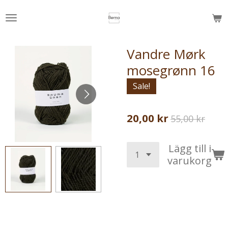
Hoppa
till
huvudinnehållet
Vandre Mørk
mosegrønn 16
Sale!
20,00 kr
55,00 kr
Lägg till i
varukorg