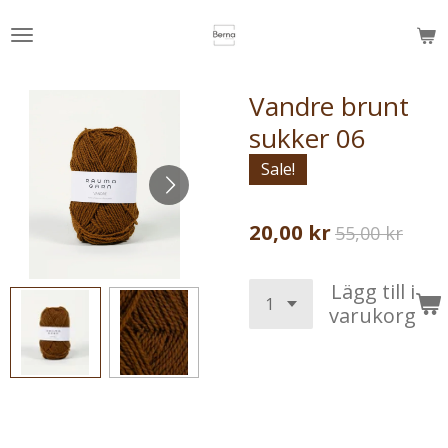
Hoppa
till
huvudinnehållet
Vandre brunt
sukker 06
Sale!
20,00 kr
55,00 kr
Lägg till i
varukorg