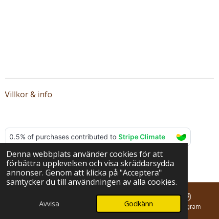
Villkor & info
Denna webbplats använder cookies för att
© 2025 - 2026 BERNA hantverk
förbättra upplevelsen och visa skräddarsydda
Drivs av
Webador
annonser. Genom att klicka på "Acceptera"
samtycker du till användningen av alla cookies.
Avvisa
Godkänn
E-post
Telefon
Karta
Instagram