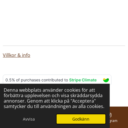
Villkor & info
Denna webbplats använder cookies för att
© 2025 - 2026 BERNA hantverk
förbättra upplevelsen och visa skräddarsydda
Drivs av
Webador
annonser. Genom att klicka på "Acceptera"
samtycker du till användningen av alla cookies.
Avvisa
Godkänn
E-post
Telefon
Karta
Instagram