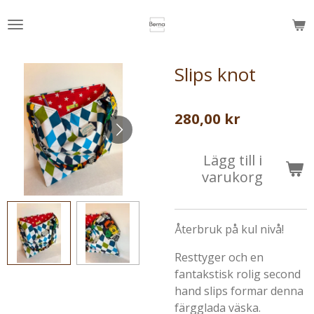
Hoppa
till
huvudinnehållet
Slips knot
280,00 kr
Lägg till i
varukorg
Återbruk på kul nivå!
Resttyger och en
fantakstisk rolig second
hand slips formar denna
färgglada väska.