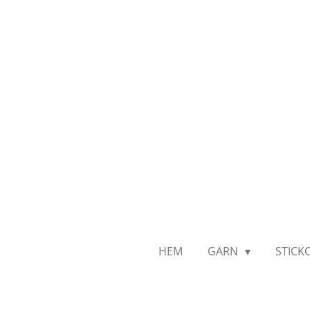
Hoppa
till
huvudinnehållet
HEM
GARN
STICK