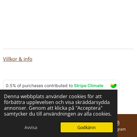
Villkor & info
Denna webbplats använder cookies för att
© 2025 - 2026 BERNA hantverk
förbättra upplevelsen och visa skräddarsydda
Drivs av
Webador
annonser. Genom att klicka på "Acceptera"
samtycker du till användningen av alla cookies.
Avvisa
Godkänn
E-post
Telefon
Karta
Instagram