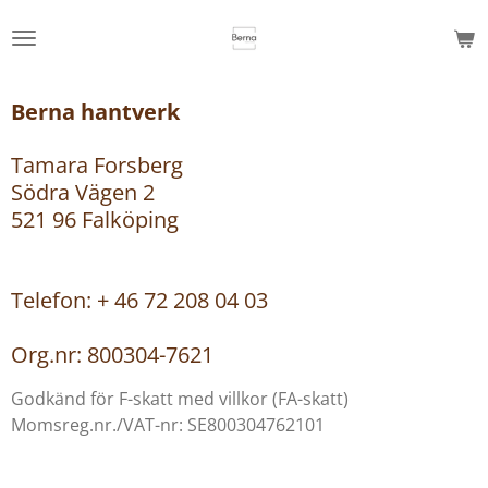
Hoppa
till
huvudinnehållet
Berna hantverk
Tamara Forsberg
Södra Vägen 2
521 96 Falköping
Telefon: + 46 72 208 04 03
Org.nr: 800304-7621
Godkänd för F-skatt med villkor (FA-skatt)
Momsreg.nr./VAT-nr: SE800304762101